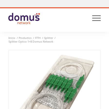
Inicio
/
Productos
/
FTTH
/
Splitter
/
Splitter Optico 1×8 Domus Network