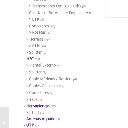
Transmisores Ópticos / Odfs
(3)
Caja Nap - Botellas de Empalme
(13)
ETK
(8)
Conectores
(10)
Rosetas
(1)
Herrajes
(18)
ATN
(16)
Splitter
(9)
HFC
(39)
Plantel Externo
(4)
Splitter
(3)
Cable Módems / Routers
(6)
Cables Coaxiales
(12)
Conectores
(7)
Taps
(7)
Herramientas
(13)
FTTH
(13)
Antenas Aquario
Esticador para pelo con
(5)
UTP
gancho Negro
(1)