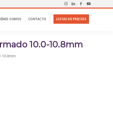
IÉNES SOMOS
CONTACTO
LISTAS DE PRECIOS
Inicio
/
Productos
/
FTTH
/
Pre Formado 10.0-10.8mm
ormado 10.0-10.8mm
.0-10.8mm