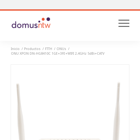
Inicio
/
Productos
/
FTTH
/
ONUs
/
ONU XPON DN-HG8410C 1GE+3FE+WIFI 2.4GHz 5dBi+CATV