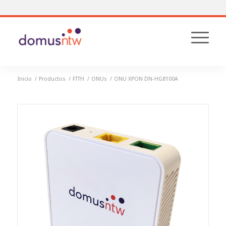
Inicio
/
Productos
/
FTTH
/
ONUs
/
ONU XPON DN-HG8100A