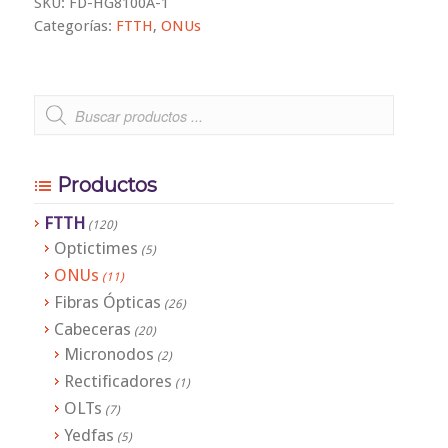
SKU:
FD-HG8100A-1
Categorías:
FTTH
,
ONUs
Productos
FTTH
(120)
Optictimes
(5)
ONUs
(11)
Fibras Ópticas
(26)
Cabeceras
(20)
Micronodos
(2)
Rectificadores
(1)
OLTs
(7)
Yedfas
(5)