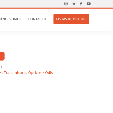
IÉNES SOMOS
CONTACTO
LISTAS DE PRECIOS
/
Productos
/
FTTH
/
Cabeceras
/
Transmisores Ópticos / Odfs
/
ODF
F
-1
H
,
Transmisores Ópticos / Odfs