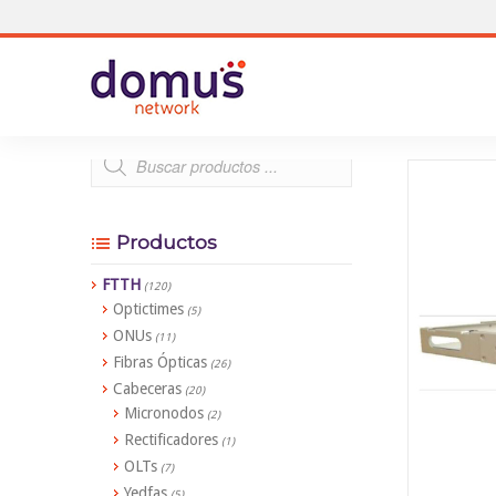
Productos
FTTH
(120)
Optictimes
(5)
ONUs
(11)
Fibras Ópticas
(26)
Cabeceras
(20)
Micronodos
(2)
Rectificadores
(1)
OLTs
(7)
Yedfas
(5)