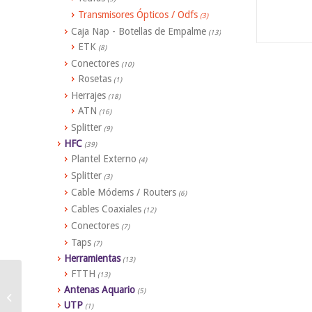
Transmisores Ópticos / Odfs
(3)
Caja Nap - Botellas de Empalme
(13)
ETK
(8)
Conectores
(10)
Rosetas
(1)
Herrajes
(18)
ATN
(16)
Splitter
(9)
HFC
(39)
Plantel Externo
(4)
Splitter
(3)
Cable Módems / Routers
(6)
Cables Coaxiales
(12)
Conectores
(7)
Taps
(7)
Herramientas
(13)
FTTH
(13)
Antenas Aquario
(5)
Esticador Cuña Drop
UTP
(1)