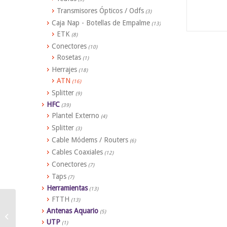
Transmisores Ópticos / Odfs
(3)
Caja Nap - Botellas de Empalme
(13)
ETK
(8)
Conectores
(10)
Rosetas
(1)
Herrajes
(18)
ATN
(16)
Splitter
(9)
HFC
(39)
Plantel Externo
(4)
Splitter
(3)
Cable Módems / Routers
(6)
Cables Coaxiales
(12)
Conectores
(7)
Taps
(7)
Herramientas
(13)
FTTH
(13)
Antenas Aquario
(5)
Zunchadora con Cricket
UTP
(1)