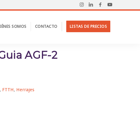
IÉNES SOMOS
CONTACTO
LISTAS DE PRECIOS
Inicio
/
Productos
/
FTTH
/
Herrajes
/
ATN
/
Anillo Guia AGF-2
 Guia AGF-2
,
FTTH
,
Herrajes